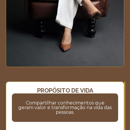
PROPÓSITO DE VIDA
M
M
V
Compartilhar conhecimentos que
geram valor e transformação na vida das
pessoas.