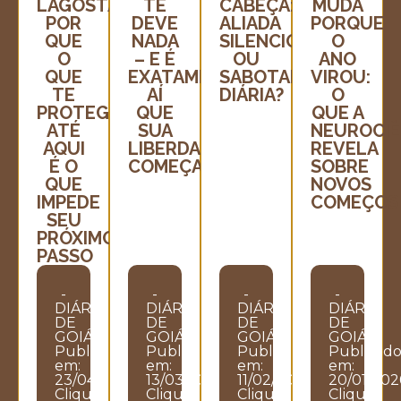
LAGOSTA:
TE
CABEÇA:
MUDA
POR
DEVE
ALIADA
PORQUE
QUE
NADA
SILENCIOSA
O
O
– E É
OU
ANO
QUE
EXATAMENTE
SABOTADORA
VIROU:
TE
AÍ
DIÁRIA?
O
PROTEGEU
QUE
QUE A
ATÉ
SUA
NEUROCIÊ
AQUI
LIBERDADE
REVELA
É O
COMEÇA
SOBRE
QUE
NOVOS
IMPEDE
COMEÇOS
SEU
PRÓXIMO
PASSO
-
-
-
-
DIÁRIO
DIÁRIO
DIÁRIO
DIÁRIO
DE
DE
DE
DE
GOIÁS
GOIÁS
GOIÁS
GOIÁS
Publicado
Publicado
Publicado
Publicad
em:
em:
em:
em:
23/04/2026
13/03/2026
11/02/2026
20/01/202
Clique
Clique
Clique
Clique