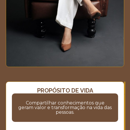
PROPÓSITO DE VIDA
M
M
V
Compartilhar conhecimentos que
geram valor e transformação na vida das
pessoas.