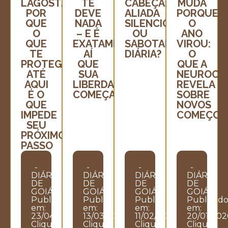
LAGOSTA:
TE
CABEÇA:
MUDA
POR
DEVE
ALIADA
PORQUE
QUE
NADA
SILENCIOSA
O
O
– E É
OU
ANO
QUE
EXATAMENTE
SABOTADORA
VIROU:
TE
AÍ
DIÁRIA?
O
PROTEGEU
QUE
QUE A
ATÉ
SUA
NEUROCIÊ
AQUI
LIBERDADE
REVELA
É O
COMEÇA
SOBRE
QUE
NOVOS
IMPEDE
COMEÇOS
SEU
PRÓXIMO
PASSO
-
-
-
-
DIÁRIO
DIÁRIO
DIÁRIO
DIÁRIO
DE
DE
DE
DE
GOIÁS
GOIÁS
GOIÁS
GOIÁS
Publicado
Publicado
Publicado
Publicad
em:
em:
em:
em:
23/04/2026
13/03/2026
11/02/2026
20/01/202
Clique
Clique
Clique
Clique