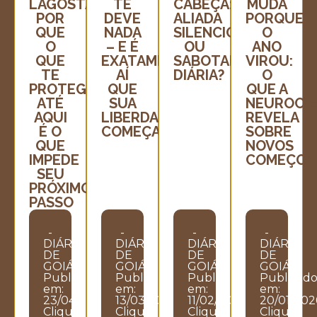
LAGOSTA:
TE
CABEÇA:
MUDA
POR
DEVE
ALIADA
PORQUE
QUE
NADA
SILENCIOSA
O
O
– E É
OU
ANO
QUE
EXATAMENTE
SABOTADORA
VIROU:
TE
AÍ
DIÁRIA?
O
PROTEGEU
QUE
QUE A
ATÉ
SUA
NEUROCIÊ
AQUI
LIBERDADE
REVELA
É O
COMEÇA
SOBRE
QUE
NOVOS
IMPEDE
COMEÇOS
SEU
PRÓXIMO
PASSO
-
-
-
-
DIÁRIO
DIÁRIO
DIÁRIO
DIÁRIO
DE
DE
DE
DE
GOIÁS
GOIÁS
GOIÁS
GOIÁS
Publicado
Publicado
Publicado
Publicad
em:
em:
em:
em:
23/04/2026
13/03/2026
11/02/2026
20/01/202
Clique
Clique
Clique
Clique