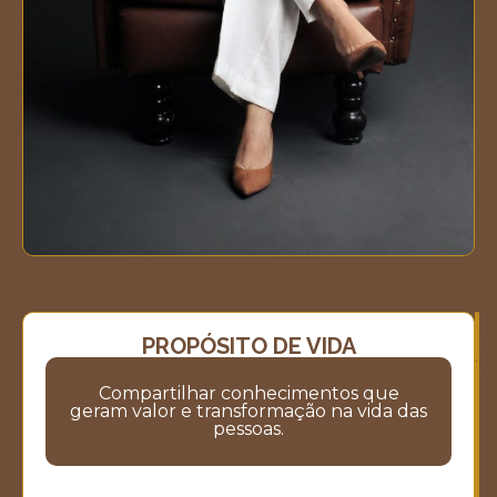
PROPÓSITO DE VIDA
M
M
V
Compartilhar conhecimentos que
geram valor e transformação na vida das
pessoas.