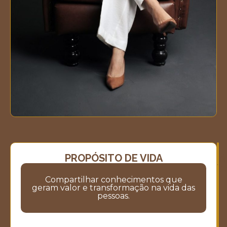
PROPÓSITO DE VIDA
M
M
V
Compartilhar conhecimentos que
geram valor e transformação na vida das
pessoas.