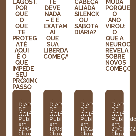
LAGOSTA:
TE
CABEÇA:
MUDA
POR
DEVE
ALIADA
PORQUE
QUE
NADA
SILENCIOSA
O
O
– E É
OU
ANO
QUE
EXATAMENTE
SABOTADORA
VIROU:
TE
AÍ
DIÁRIA?
O
PROTEGEU
QUE
QUE A
ATÉ
SUA
NEUROCIÊ
AQUI
LIBERDADE
REVELA
É O
COMEÇA
SOBRE
QUE
NOVOS
IMPEDE
COMEÇOS
SEU
PRÓXIMO
PASSO
-
-
-
-
DIÁRIO
DIÁRIO
DIÁRIO
DIÁRIO
DE
DE
DE
DE
GOIÁS
GOIÁS
GOIÁS
GOIÁS
Publicado
Publicado
Publicado
Publicad
em:
em:
em:
em:
23/04/2026
13/03/2026
11/02/2026
20/01/202
Clique
Clique
Clique
Clique