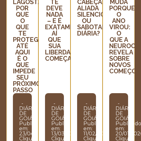
LAGOSTA:
TE
CABEÇA:
MUDA
POR
DEVE
ALIADA
PORQUE
QUE
NADA
SILENCIOSA
O
O
– E É
OU
ANO
QUE
EXATAMENTE
SABOTADORA
VIROU:
TE
AÍ
DIÁRIA?
O
PROTEGEU
QUE
QUE A
ATÉ
SUA
NEUROCIÊ
AQUI
LIBERDADE
REVELA
É O
COMEÇA
SOBRE
QUE
NOVOS
IMPEDE
COMEÇOS
SEU
PRÓXIMO
PASSO
-
-
-
-
DIÁRIO
DIÁRIO
DIÁRIO
DIÁRIO
DE
DE
DE
DE
GOIÁS
GOIÁS
GOIÁS
GOIÁS
Publicado
Publicado
Publicado
Publicad
em:
em:
em:
em:
23/04/2026
13/03/2026
11/02/2026
20/01/202
Clique
Clique
Clique
Clique