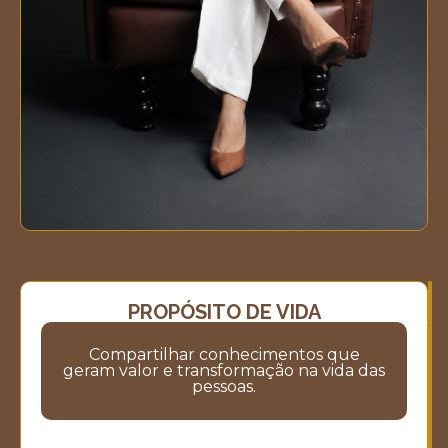
PROPÓSITO DE VIDA
M
M
V
Compartilhar conhecimentos que
geram valor e transformação na vida das
pessoas.