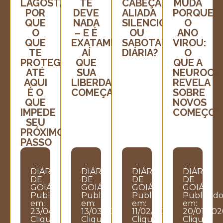
LAGOSTA:
TE
CABEÇA:
MUDA
POR
DEVE
ALIADA
PORQUE
QUE
NADA
SILENCIOSA
O
O
– E É
OU
ANO
QUE
EXATAMENTE
SABOTADORA
VIROU:
TE
AÍ
DIÁRIA?
O
PROTEGEU
QUE
QUE A
ATÉ
SUA
NEUROCIÊ
AQUI
LIBERDADE
REVELA
É O
COMEÇA
SOBRE
QUE
NOVOS
IMPEDE
COMEÇOS
SEU
PRÓXIMO
PASSO
-
-
-
-
DIÁRIO
DIÁRIO
DIÁRIO
DIÁRIO
DE
DE
DE
DE
GOIÁS
GOIÁS
GOIÁS
GOIÁS
Publicado
Publicado
Publicado
Publicad
em:
em:
em:
em:
23/04/2026
13/03/2026
11/02/2026
20/01/202
Clique
Clique
Clique
Clique