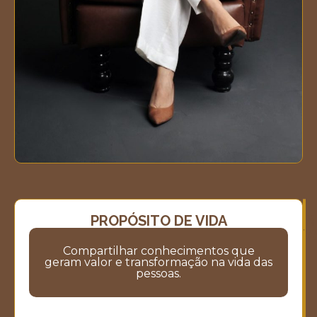
PROPÓSITO DE VIDA
M
M
V
Compartilhar conhecimentos que
geram valor e transformação na vida das
pessoas.