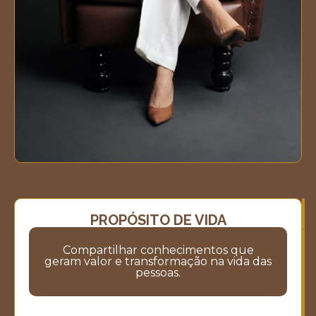
PROPÓSITO DE VIDA
M
M
V
Compartilhar conhecimentos que
geram valor e transformação na vida das
pessoas.