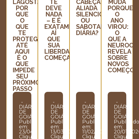
LAGOSTA:
TE
CABEÇA:
MUDA
POR
DEVE
ALIADA
PORQUE
QUE
NADA
SILENCIOSA
O
O
– E É
OU
ANO
QUE
EXATAMENTE
SABOTADORA
VIROU:
TE
AÍ
DIÁRIA?
O
PROTEGEU
QUE
QUE A
ATÉ
SUA
NEUROCIÊ
AQUI
LIBERDADE
REVELA
É O
COMEÇA
SOBRE
QUE
NOVOS
IMPEDE
COMEÇOS
SEU
PRÓXIMO
PASSO
-
-
-
-
DIÁRIO
DIÁRIO
DIÁRIO
DIÁRIO
DE
DE
DE
DE
GOIÁS
GOIÁS
GOIÁS
GOIÁS
Publicado
Publicado
Publicado
Publicad
em:
em:
em:
em:
23/04/2026
13/03/2026
11/02/2026
20/01/202
Clique
Clique
Clique
Clique