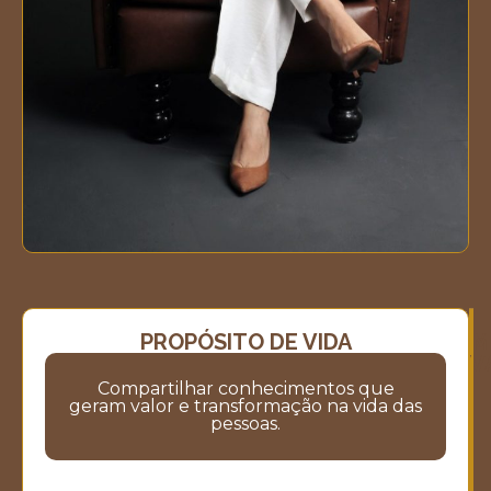
PROPÓSITO DE VIDA
M
M
V
Compartilhar conhecimentos que
geram valor e transformação na vida das
pessoas.