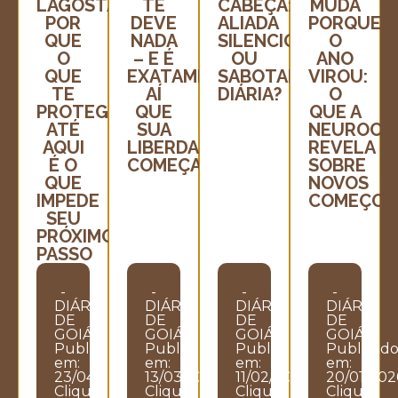
LAGOSTA:
TE
CABEÇA:
MUDA
POR
DEVE
ALIADA
PORQUE
QUE
NADA
SILENCIOSA
O
O
– E É
OU
ANO
QUE
EXATAMENTE
SABOTADORA
VIROU:
TE
AÍ
DIÁRIA?
O
PROTEGEU
QUE
QUE A
ATÉ
SUA
NEUROCIÊ
AQUI
LIBERDADE
REVELA
É O
COMEÇA
SOBRE
QUE
NOVOS
IMPEDE
COMEÇOS
SEU
PRÓXIMO
PASSO
-
-
-
-
DIÁRIO
DIÁRIO
DIÁRIO
DIÁRIO
DE
DE
DE
DE
GOIÁS
GOIÁS
GOIÁS
GOIÁS
Publicado
Publicado
Publicado
Publicad
em:
em:
em:
em:
23/04/2026
13/03/2026
11/02/2026
20/01/202
Clique
Clique
Clique
Clique