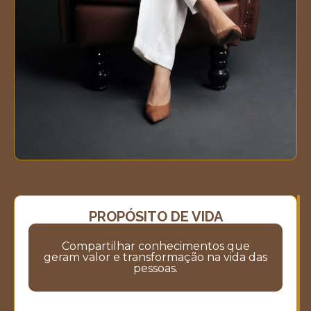
PROPÓSITO DE VIDA
M
M
V
Compartilhar conhecimentos que
geram valor e transformação na vida das
pessoas.