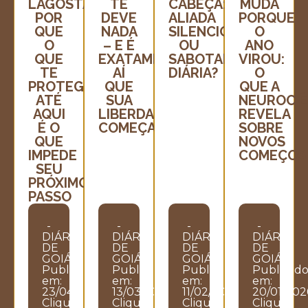
LAGOSTA:
TE
CABEÇA:
MUDA
POR
DEVE
ALIADA
PORQUE
QUE
NADA
SILENCIOSA
O
O
– E É
OU
ANO
QUE
EXATAMENTE
SABOTADORA
VIROU:
TE
AÍ
DIÁRIA?
O
PROTEGEU
QUE
QUE A
ATÉ
SUA
NEUROCIÊ
AQUI
LIBERDADE
REVELA
É O
COMEÇA
SOBRE
QUE
NOVOS
IMPEDE
COMEÇOS
SEU
PRÓXIMO
PASSO
-
-
-
-
DIÁRIO
DIÁRIO
DIÁRIO
DIÁRIO
DE
DE
DE
DE
GOIÁS
GOIÁS
GOIÁS
GOIÁS
Publicado
Publicado
Publicado
Publicad
em:
em:
em:
em:
23/04/2026
13/03/2026
11/02/2026
20/01/202
Clique
Clique
Clique
Clique