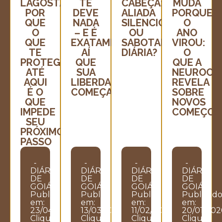
LAGOSTA:
TE
CABEÇA:
MUDA
POR
DEVE
ALIADA
PORQUE
QUE
NADA
SILENCIOSA
O
O
– E É
OU
ANO
QUE
EXATAMENTE
SABOTADORA
VIROU:
TE
AÍ
DIÁRIA?
O
PROTEGEU
QUE
QUE A
ATÉ
SUA
NEUROCIÊ
AQUI
LIBERDADE
REVELA
É O
COMEÇA
SOBRE
QUE
NOVOS
IMPEDE
COMEÇOS
SEU
PRÓXIMO
PASSO
-
-
-
-
DIÁRIO
DIÁRIO
DIÁRIO
DIÁRIO
DE
DE
DE
DE
GOIÁS
GOIÁS
GOIÁS
GOIÁS
Publicado
Publicado
Publicado
Publicad
em:
em:
em:
em:
23/04/2026
13/03/2026
11/02/2026
20/01/202
Clique
Clique
Clique
Clique