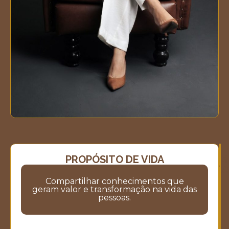
PROPÓSITO DE VIDA
M
M
V
Compartilhar conhecimentos que
geram valor e transformação na vida das
pessoas.