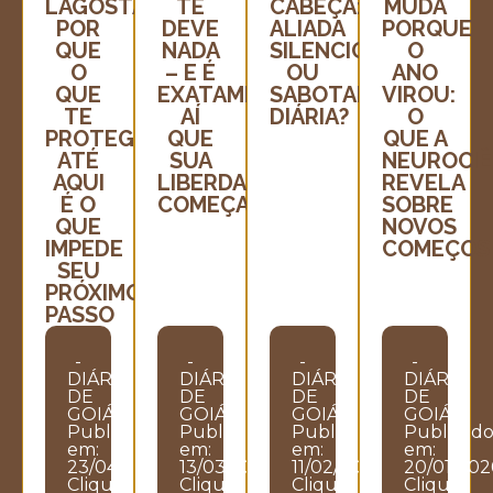
LAGOSTA:
TE
CABEÇA:
MUDA
POR
DEVE
ALIADA
PORQUE
QUE
NADA
SILENCIOSA
O
O
– E É
OU
ANO
QUE
EXATAMENTE
SABOTADORA
VIROU:
TE
AÍ
DIÁRIA?
O
PROTEGEU
QUE
QUE A
ATÉ
SUA
NEUROCIÊ
AQUI
LIBERDADE
REVELA
É O
COMEÇA
SOBRE
QUE
NOVOS
IMPEDE
COMEÇOS
SEU
PRÓXIMO
PASSO
-
-
-
-
DIÁRIO
DIÁRIO
DIÁRIO
DIÁRIO
DE
DE
DE
DE
GOIÁS
GOIÁS
GOIÁS
GOIÁS
Publicado
Publicado
Publicado
Publicad
em:
em:
em:
em:
23/04/2026
13/03/2026
11/02/2026
20/01/202
Clique
Clique
Clique
Clique