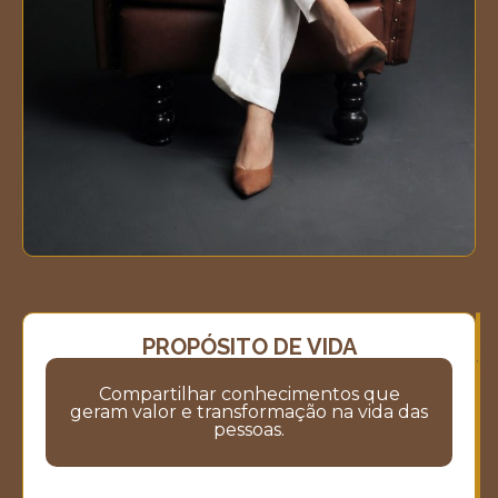
PROPÓSITO DE VIDA
M
M
V
Compartilhar conhecimentos que
geram valor e transformação na vida das
pessoas.