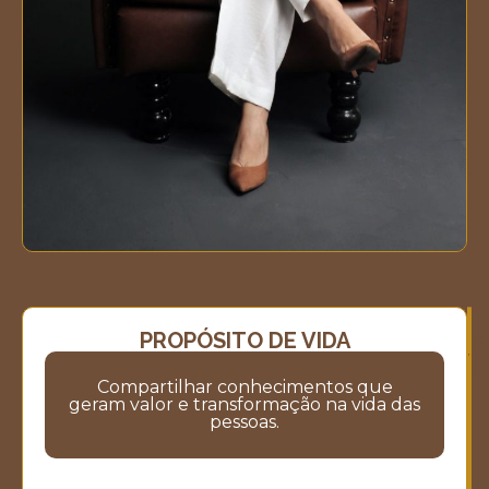
PROPÓSITO DE VIDA
M
M
V
Compartilhar conhecimentos que
geram valor e transformação na vida das
pessoas.