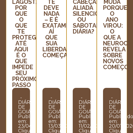
LAGOSTA:
TE
CABEÇA:
MUDA
POR
DEVE
ALIADA
PORQUE
QUE
NADA
SILENCIOSA
O
O
– E É
OU
ANO
QUE
EXATAMENTE
SABOTADORA
VIROU:
TE
AÍ
DIÁRIA?
O
PROTEGEU
QUE
QUE A
ATÉ
SUA
NEUROCIÊ
AQUI
LIBERDADE
REVELA
É O
COMEÇA
SOBRE
QUE
NOVOS
IMPEDE
COMEÇOS
SEU
PRÓXIMO
PASSO
-
-
-
-
DIÁRIO
DIÁRIO
DIÁRIO
DIÁRIO
DE
DE
DE
DE
GOIÁS
GOIÁS
GOIÁS
GOIÁS
Publicado
Publicado
Publicado
Publicad
em:
em:
em:
em:
23/04/2026
13/03/2026
11/02/2026
20/01/202
Clique
Clique
Clique
Clique