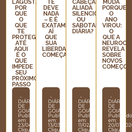
LAGOSTA:
TE
CABEÇA:
MUDA
POR
DEVE
ALIADA
PORQUE
QUE
NADA
SILENCIOSA
O
O
– E É
OU
ANO
QUE
EXATAMENTE
SABOTADORA
VIROU:
TE
AÍ
DIÁRIA?
O
PROTEGEU
QUE
QUE A
ATÉ
SUA
NEUROCIÊ
AQUI
LIBERDADE
REVELA
É O
COMEÇA
SOBRE
QUE
NOVOS
IMPEDE
COMEÇOS
SEU
PRÓXIMO
PASSO
-
-
-
-
DIÁRIO
DIÁRIO
DIÁRIO
DIÁRIO
DE
DE
DE
DE
GOIÁS
GOIÁS
GOIÁS
GOIÁS
Publicado
Publicado
Publicado
Publicad
em:
em:
em:
em:
23/04/2026
13/03/2026
11/02/2026
20/01/202
Clique
Clique
Clique
Clique