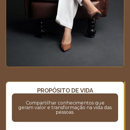
PROPÓSITO DE VIDA
M
M
V
Compartilhar conhecimentos que
geram valor e transformação na vida das
pessoas.